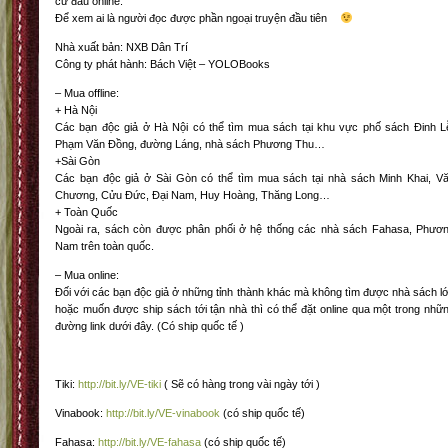
cứ đâu online.
Để xem ai là người đọc được phần ngoại truyện đầu tiên
Nhà xuất bản: NXB Dân Trí
Công ty phát hành: Bách Việt – YOLOBooks
– Mua offline:
+ Hà Nội
Các bạn độc giả ở Hà Nội có thể tìm mua sách tại khu vực phố sách Đinh L
Phạm Văn Đồng, đường Láng, nhà sách Phương Thu…
+Sài Gòn
Các bạn độc giả ở Sài Gòn có thể tìm mua sách tại nhà sách Minh Khai, V
Chương, Cửu Đức, Đại Nam, Huy Hoàng, Thăng Long…
+ Toàn Quốc
Ngoài ra, sách còn được phân phối ở hệ thống các nhà sách Fahasa, Phươ
Nam trên toàn quốc.
– Mua online:
Đối với các bạn độc giả ở những tỉnh thành khác mà không tìm được nhà sách l
hoặc muốn được ship sách tới tận nhà thì có thể đặt online qua một trong nhữ
đường link dưới đây. (Có ship quốc tế )
Tiki:
http://bit.ly/VE-tiki
( Sẽ có hàng trong vài ngày tới )
Vinabook:
http://bit.ly/VE-vinabook
(có ship quốc tế)
Fahasa:
http://bit.ly/VE-fahasa
(có ship quốc tế)