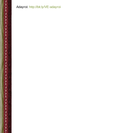
Adayroi:
http://bit.ly/VE-adayroi