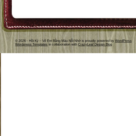
© 2026 - Hồi Ký – Vẽ Em Bằng Màu Nỗi Nhớ is proudly powered by
WordPress
Wordpress Templates
in collaboration with
CrazyLeaf Design Blog