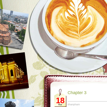
Chapter 3
18
tthanpham
Mar