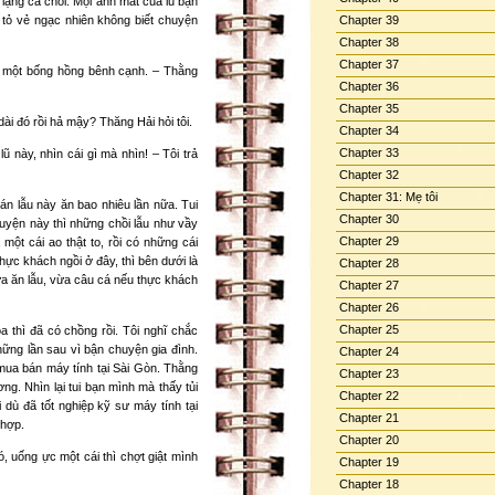
 lặng cả chồi. Mọi ánh mắt của lũ bạn
 tỏ vẻ ngạc nhiên không biết chuyện
Chapter 39
Chapter 38
Chapter 37
ó một bống hồng bênh cạnh. – Thằng
Chapter 36
Chapter 35
i đó rồi hả mậy? Thăng Hải hỏi tôi.
Chapter 34
Chapter 33
lũ này, nhìn cái gì mà nhìn! – Tôi trả
Chapter 32
Chapter 31: Mẹ tôi
án lẫu này ăn bao nhiêu lần nữa. Tui
Chapter 30
huyện này thì những chồi lẫu như vầy
Chapter 29
ột cái ao thật to, rồi có những cái
ực khách ngồi ở đây, thì bên dưới là
Chapter 28
ừa ăn lẫu, vừa câu cá nếu thực khách
Chapter 27
Chapter 26
Chapter 25
a thì đã có chồng rồi. Tôi nghĩ chắc
hững lần sau vì bận chuyện gia đình.
Chapter 24
mua bán máy tính tại Sài Gòn. Thằng
Chapter 23
ng. Nhìn lại tui bạn mình mà thấy tủi
Chapter 22
 dù đã tốt nghiệp kỹ sư máy tính tại
Chapter 21
 hợp.
Chapter 20
nó, uống ực một cái thì chợt giật mình
Chapter 19
Chapter 18