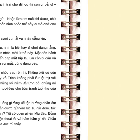
h trai chở đi học thì còn gì bằng! –
.
g? – Nhận làm em nuôi thì được, chứ
Thân hình nhóc thế này ai mà chở cho
 cười tít mắt và nhảy cẫng lên.
 nhìn là biết hay đi chơi dang nắng.
on nhóc mới ú thế này. Một đòn bánh
ến cặp mắt híp lại. Lại còn bị cận và
g vui mắt, cũng đáng yêu.
n nhóc sao rồi nhỉ. Không biết có còn
 và Trinh không phải là ruột thịt với
 những kỷ niệm đã từng có, chúng nó
tươi đẹp cho bức tranh tuổi thơ của
 xuống giường để tận hưởng chăn êm
hắn được gửi vào lúc 10 giờ đêm, tức
 nhỉ? Tôi có quen ai tên Miu đâu. Bỗng
iện thoại tôi và bấm bấm gì đó. Chắc
a đọc thì thấy.