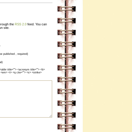
through the
RSS 2.0
feed. You can
n site.
)
 be published , required)
al)
<abbr title=""> <acronym title=""> <b>
 <em> <i> <q cite=""> <s> <strike>