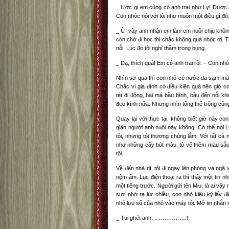
_ Ước gì em cũng có anh trai như Ly! Được an
Con nhóc nói với tôi như muốn một điều gì đó
_ Ừ, vậy anh nhận em làm em nuôi chịu khôn
còn chở đi học thì chắc không quá nhóc ơi. 
nỗi. Lúc đó tôi nghĩ thầm trong bụng.
_ Dạ, thích quá! Em có anh trai rồi. – Con nhỏ
Nhìn sơ qua thì con nhỏ có nước da sạm màu,
Chắc vì gia đình có điều kiện quá nên giờ c
tét di động, hai má bầu bĩnh, bầu đến nỗi khi
đeo kính nữa. Nhưng nhìn tổng thể trông cũn
Quay lại với thực tại, không biết giờ này co
giận người anh nuôi này không. Có thể nói Ly
tôi, nhưng tôi thương chúng lắm. Với tất cả
như những cây bút màu, tô vẽ thêm màu sắc 
tôi.
Về đến nhà dì, tôi đi ngay lên phòng và ngã
nệm ấm. Lục điện thoại ra thì thấy một tin n
một tiếng trước. Người gửi tên Miu, là ai vậy
sực nhớ ra lúc chiều, con nhỏ kiêu kỳ lấy đ
nhỏ lưu số của nhỏ vào máy tôi. Mở tin nhắn r
_ Tui ghét anh……………….!