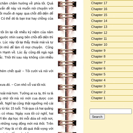
Chapter 17
 chăm chăm hướng về phía tôi. Quả
ề vấn đề này và muốn nói chuyện với
Chapter 16
i muốn đi ngay qua chồi đối diện để
Chapter 15
Có thể đó là bạn trai hay chồng của
Chapter 14
Chapter 13
tôi ôn lại rất nhiều kỷ niệm của năm
Chapter 12
ngước nhìn sang bên chồi đối diện thì
Chapter 11
 Lúc này tội lại thấy thoải mái và tự
Chapter 10
c với nhỏ để làm rõ mọi chuyện. Cũng
Chapter 9
con Hạnh về. Lúc ấy cũng đã ngà ngà
Chapter 8
c. Thôi thì sau này không còn nhiều
Chapter 7
Chapter 6
hém chết quá! – Tôi cười và nói với
Chapter 5
Chapter 4
xưa đó. – Con nhỏ vỗ vai tôi nói.
Chapter 3
Chapter 2
hoải mái hơn. Tưởng ai xa lạ, thì ra là
Chapter 1
ng nhờ tôi mà nó mới cua được con
t. Nghĩ lại cũng thật ngưỡng mộ cái
từ lúc 15 tuổi. Trải qua cả hai quãng
Search
 có nhau. Ngày xưa tôi cứ nghĩ, hai
for:
ì lên đại học thì mỗi đứa sẽ một nơi,
ó những rung động mới mà thôi. Trên
? Hay là vì tôi đã quá thất vọng với