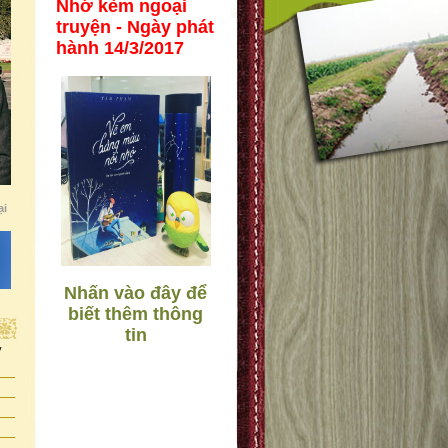
Nhớ kèm ngoại
truyện - Ngày phát
hành 14/3/2017
ại
Nhấn vào đây để
biết thêm thông
tin
y