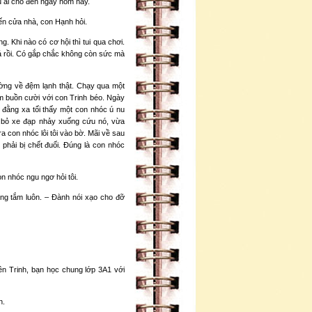
u ai cho đến ngày hôm nay.
ến cửa nhà, con Hạnh hỏi.
g. Khi nào có cơ hội thì tui qua chơi.
á rồi. Có gắp chắc không còn sức mà
ường về đệm lạnh thật. Chạy qua một
ệm buồn cười với con Trinh béo. Ngày
 đằng xa tối thấy một con nhóc ú nu
ại bỏ xe đạp nhảy xuống cứu nó, vừa
 ra con nhóc lôi tôi vào bờ. Mãi về sau
phải bị chết đuối. Đúng là con nhóc
n nhóc ngu ngơ hỏi tôi.
ông tắm luôn. – Đành nói xạo cho đỡ
ên Trinh, bạn học chung lớp 3A1 với
n.