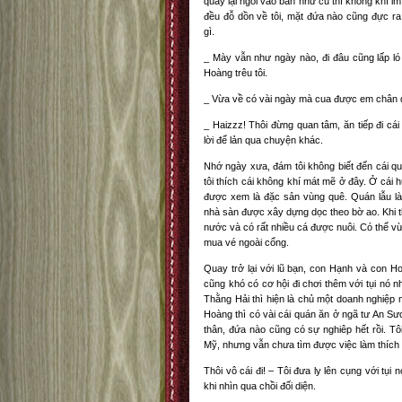
quay lại ngồi vào bàn như cũ thì không khí im
đều đỗ dồn về tôi, mặt đứa nào cũng đực ra
gì.
_ Mày vẫn như ngày nào, đi đâu cũng lấp l
Hoàng trêu tôi.
_ Vừa về có vài ngày mà cua được em chân dà
_ Haizzz! Thôi đừng quan tâm, ăn tiếp đi cái 
lời để lản qua chuyện khác.
Nhớ ngày xưa, đám tôi không biết đến cái qu
tôi thích cái không khí mát mẽ ở đây. Ở cái 
được xem là đặc sản vùng quê. Quán lẫu là m
nhà sàn được xây dựng dọc theo bờ ao. Khi th
nước và có rất nhiều cá được nuôi. Có thể v
mua vé ngoài cổng.
Quay trở lại với lũ bạn, con Hạnh và con Ho
cũng khó có cơ hội đi chơi thêm với tụi nó n
Thằng Hải thì hiện là chủ một doanh nghiệp 
Hoàng thì có vài cái quán ăn ở ngã tư An Sươ
thân, đứa nào cũng có sự nghiêp hết rồi. Tôi
Mỹ, nhưng vẫn chưa tìm được việc làm thích
Thôi vô cái đi! – Tôi đưa ly lên cụng với tụi 
khi nhìn qua chồi đối diện.