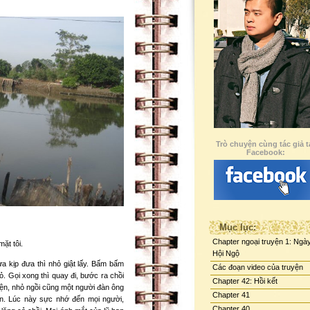
Trò chuyện cùng tác giả t
Facebook:
Mục lục:
Chapter ngoại truyện 1: Ngà
ặt tôi.
Hội Ngộ
hưa kịp đưa thì nhỏ giật lấy. Bấm bấm
Các đoạn video của truyện
ỏ. Gọi xong thì quay đi, bước ra chồi
Chapter 42: Hồi kết
 diện, nhỏ ngồi cũng một người đàn ông
Chapter 41
lên. Lúc này sực nhớ đến mọi người,
Chapter 40