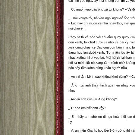
cái tình yêu ngày ấy, mà không còn tìn và yê
_ Có muốn vào gặp ông xã tui không? – Về đ
_ Thôi khuya rồi, bà vào nghỉ ngơi để ổng trôn
– Lúc này chỉ muốn về nhà ngay thôi, mệt qu
nói chuyện.
Chạy tà tà về nhà với cái đầu quay quay đ
con kênh, tôi chợt cười và nhớ về cái kỷ ni
xưa cũng chạy xe đạp qua con kênh này, từ
đang hụp lăn dưới kênh. Tự nhiên lúc ấy l
nhảy xuống thị bị vọp bẻ. Mội hồi thì lại thành
hỏi ra mới biết nó đang tắm kênh chứ không 
béo này tắm kênh cũng khác người nữa.
_ Anh đi tắm kênh sao không khởi động? – Co
_ À..ờ…tại anh thấy thích qua nên nhảy xu
nhục.
_ Anh là anh của Ly đúng không?
_ Ừ sao em biết anh vậy?
_ Em thấy anh chở nó đi học hoài thôi, em t
Ly.
_ À, anh tên Khanh, học lớp 9 ở trường thị trấ