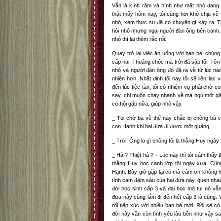
Vẫn là kính râm và hình như mặt nhỏ đang
thật mấy hôm nay, tôi cũng hơi khó chịu v
nhỏ, xem thực sự đã có chuyện gì xảy ra. Tô
hỏi nhỏ nhưng ngại người đàn ông bên cạnh. 
nhỏ thì lại thêm rắc rối.
Quay trở lại việc ăn uống với bạn bè, chúng 
cấp hai. Thoáng chốc mà trời đã sập tối. Tôi 
nhỏ và người đàn ông đó đã ra về từ lúc nào.
nhiên hơn. Nhất định tôi nay tôi sẽ liên lạ
đến lúc tiệc tàn, tôi có nhiệm vụ phải chở 
say, chỉ muốn chạy nhanh về mà ngủ một giấ
cơ hội gặp nữa, giúp nhỏ vậy.
_ Tui chở bà về thế này chắc bị chồng bà c
con Hạnh khi hai đứa đi được một quãng.
_ Trời! Ông lo gì chồng tôi là thằng Huy ngày 
_ Hả ? Thiệt hả ? – Lúc này thì tôi cảm thấy t
thằng Huy học cạnh lớp tôi ngày xưa. Cũ
Hạnh. Bây giờ gặp lại có mà cảm ơn không hế
tình cảm đậm sâu của hai đứa này, quen nhau 
đời học sinh cấp 3 và đại học mà tui nó vẫn
đưa này cũng lắm đi đến hết cấp 3 là cùng. V
rối tiếp xúc với nhiều bạn bè mới. Rồi sẽ c
đời này vần còn tình yếu lâu bền như vậy sao