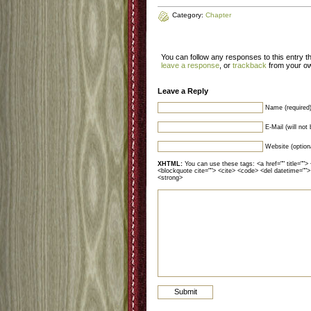
Category:
Chapter
You can follow any responses to this entry 
leave a response
, or
trackback
from your ow
Leave a Reply
Name (required
E-Mail (will not
Website (option
XHTML:
You can use these tags: <a href="" title=""> 
<blockquote cite=""> <cite> <code> <del datetime="">
<strong>