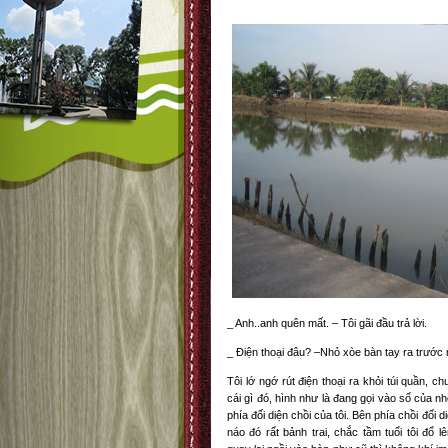
_ Anh..anh quên mất. – Tôi gãi đầu trả lời.
_ Điện thoại đâu? –Nhỏ xòe bàn tay ra trước m
Tôi lớ ngớ rút điện thoại ra khỏi túi quần, c
cái gì đó, hình như là đang gọi vào số của nh
phía đối diện chồi của tôi. Bên phía chồi đối
náo đó rất bảnh trai, chắc tầm tuổi tôi đổ 