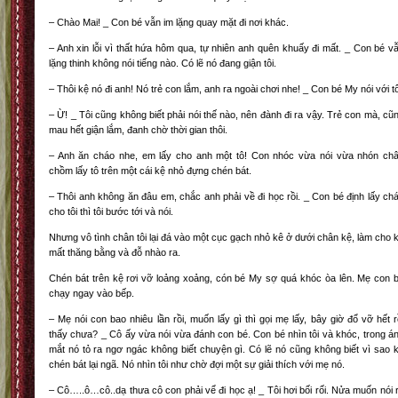
– Chào Mai! _ Con bé vẫn im lặng quay mặt đi nơi khác.
– Anh xin lỗi vì thất hứa hôm qua, tự nhiên anh quên khuấy đi mất. _ Con bé v
lặng thinh không nói tiếng nào. Có lẽ nó đang giận tôi.
– Thôi kệ nó đi anh! Nó trẻ con lắm, anh ra ngoài chơi nhe! _ Con bé My nói với tô
– Ừ! _ Tôi cũng không biết phải nói thế nào, nên đành đi ra vậy. Trẻ con mà, cũ
mau hết giận lắm, đanh chờ thời gian thôi.
– Anh ăn cháo nhe, em lấy cho anh một tô! Con nhóc vừa nói vừa nhón ch
chồm lấy tô trên một cái kệ nhỏ đựng chén bát.
– Thôi anh không ăn đâu em, chắc anh phải về đi học rồi. _ Con bé định lấy ch
cho tôi thì tôi bước tới và nói.
Nhưng vô tình chân tôi lại đá vào một cục gạch nhỏ kê ở dưới chân kệ, làm cho 
mất thăng bằng và đỗ nhào ra.
Chén bát trên kệ rơi vỡ loảng xoảng, cón bé My sợ quá khóc òa lên. Mẹ con 
chạy ngay vào bếp.
– Mẹ nói con bao nhiêu lần rồi, muốn lấy gì thì gọi mẹ lấy, bây giờ đổ vỡ hết r
thấy chưa? _ Cô ấy vừa nói vừa đánh con bé. Con bé nhìn tôi và khóc, trong á
mắt nó tỏ ra ngơ ngác không biết chuyện gì. Có lẽ nó cũng không biết vì sao 
chén bát lại ngã. Nó nhìn tôi như chờ đợi một sự giải thích với mẹ nó.
– Cô…..ô…cô..dạ thưa cô con phải vể đi học ạ! _ Tôi hơi bối rối. Nửa muốn nói 