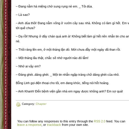
– Đang nằm há miệng chờ sung rụng nè em. _ Tôi đùa.
– Là sao?
– Anh đùa thôi! Đang nằm võng ở vườn cây sau nhà. Không có làm gì hết. Em 
tới quê chưa?
– Dạ rồi! Nhưng ở đây chán quá anh à! Không biết làm gì hết nên nhắn tin cho a
nè.
– Thôi ráng lên em, ở một tháng lận đó. Mới chưa đầy một ngày đã than rồi.
– Một tháng lâu thật, chắc sẽ nhớ người nào đó lắm!
– Nhớ ai vậy em?
– Đáng ghét..đáng ghét. _ Một tin nhắn ngập tràng chữ đáng ghét của nhỏ.
Bỗng Linh gọi điện thoại cho tôi, em đang khóc, tiếng nói hốt hoảng.
– Anh Khanh! Đến bệnh viện gần nhà em ngay được không anh? Em sợ quá!
Category:
Chapter
You can follow any responses to this entry through the
RSS 2.0
feed. You can
leave a response
, or
trackback
from your own site.