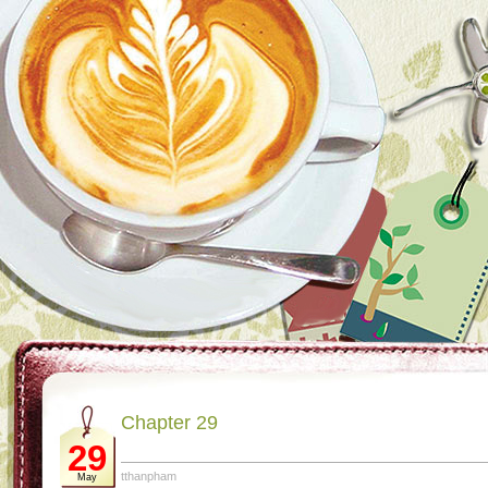
Chapter 29
29
tthanpham
May