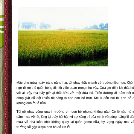
Mặc cho mừa ngày càng nặng hạt, tôi chạy thật nhanh về trường tiểu học. Khô
ngờ tôi có thể quên béng đi một việc quan trọng như vậy. Xưa giờ tôi ít khi thất h
với ai, vậy mà bây giờ lại thất hứa với một đứa bé. Trên đường đi, sấm sét 
chop giật dữ dội khiến tôi càng lo cho con bé hơn. Khi đi đến nơi thì con bé 
không còn ở đó nữa.
Tôi cố chạy vòng quanh trường tìm con bé nhưng không gặp. Có lẽ nào nó 
dầm mưa về rồi, lòng lại thấy hối hận vì sự đãng trí của mình vô cùng. Lặng lẽ d
mưa về nhà luôn chứ không quay lại quán game nữa, hy vọng ngày mai v
trường sẽ gặp được con bé để xin lỗi.