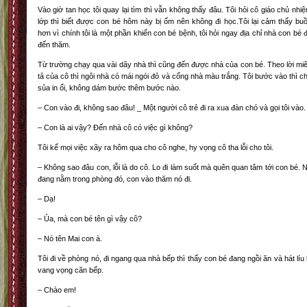
Vào giờ tan học tôi quay lại tìm thì vẫn không thấy đâu. Tôi hỏi cô giáo chủ nhi
lớp thì biết được con bé hôm này bị ốm nên không đi học.Tôi lại cảm thấy bu
hơn vì chính tôi là một phần khiến con bé bệnh, tôi hỏi ngay địa chỉ nhà con bé 
đến thăm.
Từ trường chạy qua vài dãy nhà thì cũng đến được nhà của con bé. Theo lời mi
tả của cô thì ngôi nhà có mái ngói đỏ và cổng nhà màu trắng. Tôi bước vào thì c
sủa in ổi, không dám bước thêm bước nào.
– Con vào đi, không sao đâu! _ Một người cô trẻ đi ra xua đàn chó và gọi tôi vào.
– Con là ai vậy? Đến nhà cô có việc gì không?
Tôi kể mọi việc xãy ra hôm qua cho cô nghe, hy vọng cô tha lỗi cho tôi.
– Không sao đâu con, lỗi là do cô. Lo đi làm suốt mà quên quan tâm tới con bé. 
đang nằm trong phòng đó, con vào thăm nó đi.
– Dạ!
– Ủa, mà con bé tên gì vậy cô?
– Nó tên Mai con à.
Tôi đi về phòng nó, đi ngang qua nhà bếp thì thấy con bé đang ngồi ăn và hát líu 
vang vọng căn bếp.
– Chào em!