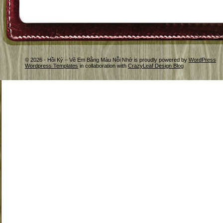
© 2026 - Hồi Ký – Vẽ Em Bằng Màu Nỗi Nhớ is proudly powered by
WordPress
Wordpress Templates
in collaboration with
CrazyLeaf Design Blog