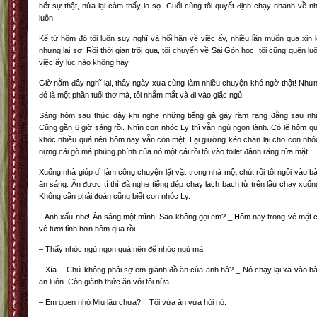
hết sự thật, nửa lại cảm thấy lo sợ. Cuối cùng tôi quyết định chạy nhanh về n
luôn.
Kể từ hôm đó tôi luôn suy nghĩ và hối hận về việc ấy, nhiều lần muốn qua xin l
nhưng lại sợ. Rồi thời gian trôi qua, tôi chuyển về Sài Gòn học, tôi cũng quên lu
việc ấy lúc nào không hay.
Giờ nằm đây nghĩ lại, thấy ngày xưa cũng làm nhiều chuyện khó ngờ thật! Như
đó là một phần tuổi thơ mà, tôi nhắm mắt và đi vào giấc ngủ.
Sáng hôm sau thức dậy khi nghe những tiếng gà gáy răm rang đằng sau nh
Cũng gần 6 giờ sáng rồi. Nhìn con nhóc Ly thì vẫn ngủ ngon lành. Có lẽ hôm q
khóc nhiều quá nên hôm nay vẫn còn mệt. Lại giường kéo chăn lại cho con nhó
nựng cái gò má phúng phính của nó một cái rồi tôi vào toilet đánh răng rửa mặt.
Xuống nhà giúp dì làm công chuyện lặt vặt trong nhà một chút rồi tôi ngồi vào b
ăn sáng. Ăn được tí thì đã nghe tiếng dép chạy lạch bạch từ trên lầu chạy xuốn
Không cần phải đoán cũng biết con nhóc Ly.
– Anh xấu nhe! Ăn sáng một mình. Sao không gọi em? _ Hôm nay trong vẻ mặt 
vẻ tươi tỉnh hơn hôm qua rồi.
– Thấy nhóc ngủ ngon quá nên để nhóc ngủ mà.
– Xía….Chứ không phải sợ em giành đồ ăn của anh hả? _ Nó chạy lại xà vào b
ăn luôn. Còn giành thức ăn với tôi nữa.
– Em quen nhỏ Miu lâu chưa? _ Tôi vừa ăn vửa hỏi nó.