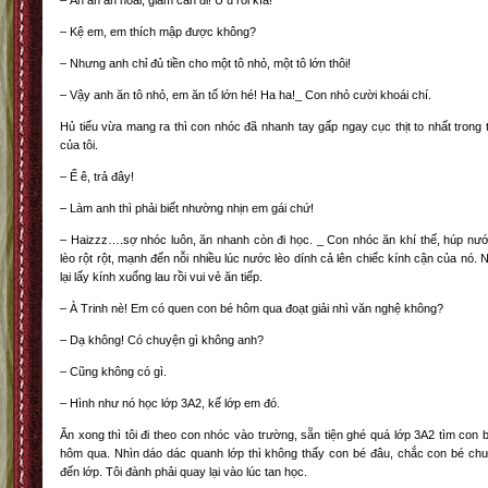
– Ăn ăn ăn hoài, giảm cân đi! Ú ù rồi kìa!
– Kệ em, em thích mập được không?
– Nhưng anh chỉ đủ tiền cho một tô nhỏ, một tô lớn thôi!
– Vậy anh ăn tô nhỏ, em ăn tố lớn hé! Ha ha!_ Con nhỏ cười khoái chí.
Hủ tiếu vừa mang ra thì con nhóc đã nhanh tay gấp ngay cục thịt to nhất trong 
của tôi.
– Ế ê, trả đây!
– Làm anh thì phải biết nhường nhịn em gái chứ!
– Haizzz….sợ nhóc luôn, ăn nhanh còn đi học. _ Con nhóc ăn khí thế, húp nư
lèo rột rột, mạnh đến nỗi nhiều lúc nước lèo dính cả lên chiếc kính cận của nó. 
lại lấy kính xuống lau rồi vui vẻ ăn tiếp.
– À Trinh nè! Em có quen con bé hôm qua đoạt giải nhì văn nghệ không?
– Dạ không! Có chuyện gì không anh?
– Cũng không có gì.
– Hình như nó học lớp 3A2, kế lớp em đó.
Ăn xong thì tôi đi theo con nhóc vào trường, sẵn tiện ghé quá lớp 3A2 tìm con 
hôm qua. Nhìn dáo dác quanh lớp thì không thấy con bé đâu, chắc con bé ch
đến lớp. Tôi đành phải quay lại vào lúc tan học.