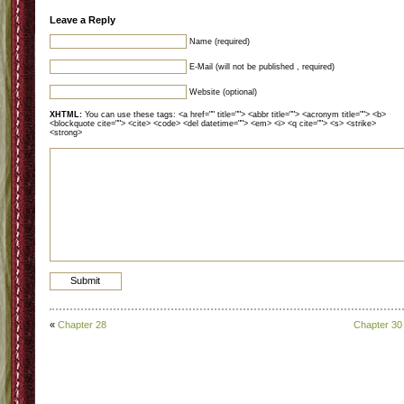
Leave a Reply
Name (required)
E-Mail (will not be published , required)
Website (optional)
XHTML:
You can use these tags: <a href="" title=""> <abbr title=""> <acronym title=""> <b>
<blockquote cite=""> <cite> <code> <del datetime=""> <em> <i> <q cite=""> <s> <strike>
<strong>
«
Chapter 28
Chapter 30