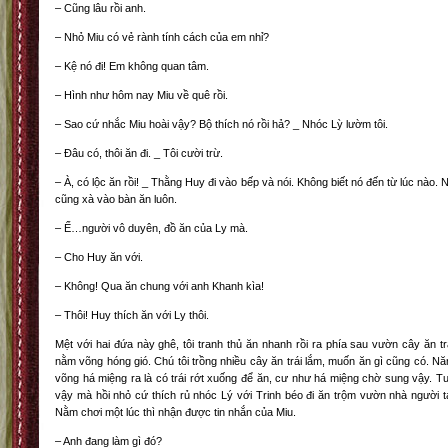
– Cũng lâu rồi anh.
– Nhỏ Miu có vẻ rành tính cách của em nhỉ?
– Kệ nó đi! Em không quan tâm.
– Hình như hôm nay Miu về quê rồi.
– Sao cứ nhắc Miu hoài vậy? Bộ thích nó rồi hả? _ Nhóc Lỳ lườm tôi.
– Đâu có, thôi ăn đi. _ Tôi cười trừ.
– À, có lộc ăn rồi! _ Thằng Huy đi vào bếp và nói. Không biết nó đến từ lúc nào. 
cũng xà vào bàn ăn luôn.
– Ế…người vô duyên, đồ ăn của Ly mà.
– Cho Huy ăn với.
– Không! Qua ăn chung với anh Khanh kìa!
– Thôi! Huy thích ăn với Ly thôi.
Mệt với hai đứa này ghê, tôi tranh thủ ăn nhanh rồi ra phía sau vườn cây ăn tr
nằm võng hóng gió. Chú tôi trồng nhiều cây ăn trái lắm, muốn ăn gì cũng có. N
võng há miệng ra là có trái rớt xuống để ăn, cư như há miệng chờ sung vậy. T
vậy mà hồi nhỏ cứ thích rủ nhóc Lý với Trinh béo đi ăn trộm vườn nhà người t
Nằm chơi một lúc thì nhận được tin nhắn của Miu.
– Anh đang làm gì đó?