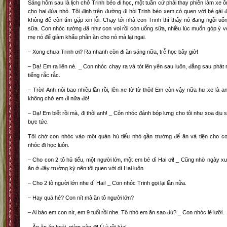
Sáng hôm sau là lịch chở Trinh béo đi học, một tuần cứ phải thay phiên làm xe 
cho hai đứa nhỏ. Tôi định trên đường đi hỏi Trinh béo xem có quen với bé gái 
không để còn tìm gặp xin lỗi. Chạy tới nhà con Trinh thì thấy nó đang ngồi uố
sữa. Con nhóc tướng đã như con voi rồi còn uống sữa, nhiều lúc muốn góp ý v
mẹ nó để giảm khẩu phần ăn cho nó mà lại ngai.
– Xong chưa Trinh ơi? Ra nhanh còn đi ăn sáng nữa, trễ học bây giờ!
– Dạ! Em ra liên nè. _ Con nhóc chạy ra và tót lên yên sau luôn, đằng sau phát 
tiếng rắc rắc.
– Trời! Anh nói bao nhiều lần rồi, lên xe từ từ thôi! Em còn vậy nữa hư xe là a
không chở em đi nữa đó!
– Dạ! Em biết rồi mà, đi thôi anh! _ Cỏn nhóc đánh bóp lưng cho tôi như xoa dịu 
bực tức.
Tôi chở con nhóc vào một quán hủ tiếu nhỏ gần trường để ăn và tiện cho c
nhóc đi học luôn.
– Cho con 2 tô hủ tiếu, một người lớn, một em bé dì Hai ơi! _ Cũng nhờ ngày x
ăn ở đây trường kỳ nên tôi quen với dì Hai luôn.
– Cho 2 tô người lớn nhe dì Hai! _ Con nhóc Trinh gọi lại lần nữa.
– Hay quá hé? Con nít mà ăn tô người lớn?
– Ai bảo em con nít, em 9 tuổi rồi nhe. Tô nhỏ em ăn sao đủ? _ Con nhóc lè lưỡi.