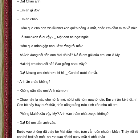
– Dạ! Chào anh.
– Em ăn gì đó?
– Em ăn cháo.
– Hôm qua cho anh xin lỗi nhe! Anh quên béng đi mất, chắc em dầm mưa về hả?
– Là sao? Anh là ai vậy? _ Mặt con bé ngơ ngác.
– Hôm qua mình gặp nhau ở trường rồi mà?
– À! Anh đang nói đến con Mai đó hả? Nó là em gái của em, em là My.
– Hai chị em sinh đôi hả? Sao giống nhau vậy?
– Dạ! Nhưng em xinh hơn..hí hí. _ Con bé cười tít mắt.
– Anh ăn cháo không?
– Không cần đâu em! Anh cảm ơn!
– Cháo này là nấu cho nó ăn nè, nó bị sốt hôm qua tới giờ. Em chỉ ăn ké thôi..hì.
Con bé này hay cười thật, nhìn cũng trắng trẻo xinh xắn như cô em.
– Phòng Mai ở đâu vậy My? Anh vào thăm chút được không?
– Dạ! Để em dẫn anh vào.
Bước vào phòng đã thấy bé Mai đắp mền, trán vẫn còn chuồm khăn. Thấy tôi đ
con bé hơi bất ngờ, nhưng sau đó thì quay mặt đi chỗ khác.